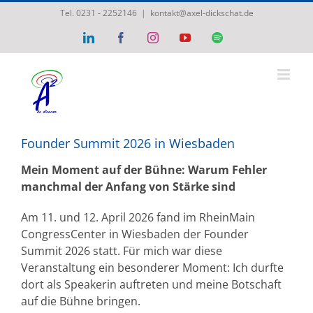
Zum
Tel. 0231 - 2252146
|
kontakt@axel-dickschat.de
Inhalt
LinkedIn
Facebook
Instagram
YouTube
Spotify
springen
Founder Summit 2026 in Wiesbaden
Mein Moment auf der Bühne: Warum Fehler
manchmal der Anfang von Stärke sind
Am 11. und 12. April 2026 fand im RheinMain
CongressCenter in Wiesbaden der Founder
Summit 2026 statt. Für mich war diese
Veranstaltung ein besonderer Moment: Ich durfte
dort als Speakerin auftreten und meine Botschaft
auf die Bühne bringen.